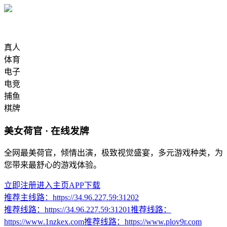
真人
体育
电子
电竞
捕鱼
棋牌
美女荷官 · 在线发牌
全网最美荷官，倾情出演，极致视觉盛宴，多元游戏种类，为
您带来最舒心的游戏体验。
立即注册
进入主页
APP下载
推荐主线路：
https://34.96.227.59:31202
推荐线路：
https://34.96.227.59:31201
推荐线路：
https://www.1nzkex.com
推荐线路：
https://www.plov9r.com