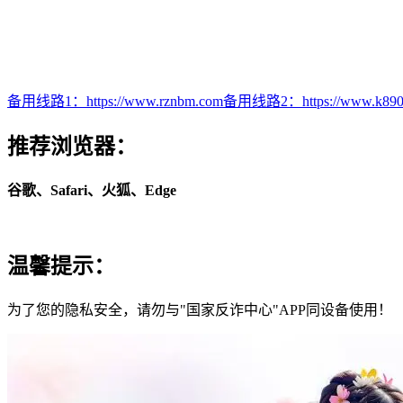
备用线路
1
：
https://www.rznbm.com
备用线路
2
：
https://www.k89
推荐浏览器：
谷歌、Safari、火狐、Edge
温馨提示：
为了您的隐私安全，请勿与"国家反诈中心"APP同设备使用！