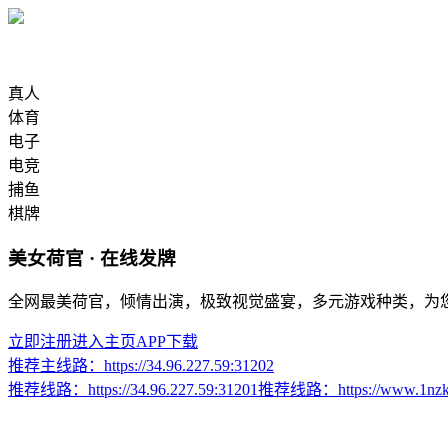
真人
体育
电子
电竞
捕鱼
棋牌
美女荷官 · 在线发牌
全网最美荷官，倾情出演，极致视觉盛宴，多元游戏种类，为
立即注册
进入主页
APP下载
推荐主线路：
https://34.96.227.59:31202
推荐线路：
https://34.96.227.59:31201
推荐线路：
https://www.1nz