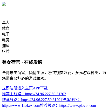
真人
体育
电子
电竞
捕鱼
棋牌
美女荷官 · 在线发牌
全网最美荷官，倾情出演，极致视觉盛宴，多元游戏种类，为
您带来最舒心的游戏体验。
立即注册
进入主页
APP下载
推荐主线路：
https://34.96.227.59:31202
推荐线路：
https://34.96.227.59:31201
推荐线路：
https://www.1nzkex.com
推荐线路：
https://www.plov9r.com