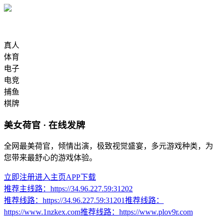
真人
体育
电子
电竞
捕鱼
棋牌
美女荷官 · 在线发牌
全网最美荷官，倾情出演，极致视觉盛宴，多元游戏种类，为
您带来最舒心的游戏体验。
立即注册
进入主页
APP下载
推荐主线路：
https://34.96.227.59:31202
推荐线路：
https://34.96.227.59:31201
推荐线路：
https://www.1nzkex.com
推荐线路：
https://www.plov9r.com