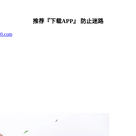
推荐『下载APP』 防止迷路
00.com