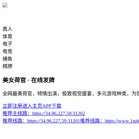
真人
体育
电子
电竞
捕鱼
棋牌
美女荷官 · 在线发牌
全网最美荷官，倾情出演，极致视觉盛宴，多元游戏种类，为
立即注册
进入主页
APP下载
推荐主线路：
https://34.96.227.59:31202
推荐线路：
https://34.96.227.59:31201
推荐线路：
https://www.1nz