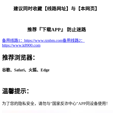
建议同时收藏【线路网址】与【本网页】
推荐『下载APP』 防止迷路
备用线路
1
：
https://www.rznbm.com
备用线路
2
：
https://www.k8900.com
推荐浏览器：
谷歌、Safari、火狐、Edge
温馨提示：
为了您的隐私安全，请勿与"国家反诈中心"APP同设备使用！