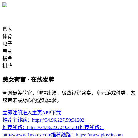
真人
体育
电子
电竞
捕鱼
棋牌
美女荷官 · 在线发牌
全网最美荷官，倾情出演，极致视觉盛宴，多元游戏种类，为
您带来最舒心的游戏体验。
立即注册
进入主页
APP下载
推荐主线路：
https://34.96.227.59:31202
推荐线路：
https://34.96.227.59:31201
推荐线路：
https://www.1nzkex.com
推荐线路：
https://www.plov9r.com