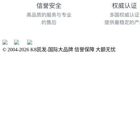
© 2004-
2026
K8凯发-国际大品牌 信誉保障 大额无忧