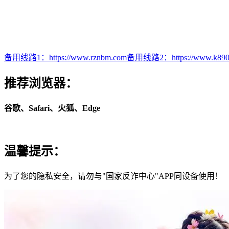
备用线路
1
：
https://www.rznbm.com
备用线路
2
：
https://www.k89
推荐浏览器：
谷歌、Safari、火狐、Edge
温馨提示：
为了您的隐私安全，请勿与"国家反诈中心"APP同设备使用！