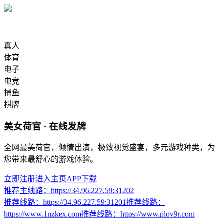
真人
体育
电子
电竞
捕鱼
棋牌
美女荷官 · 在线发牌
全网最美荷官，倾情出演，极致视觉盛宴，多元游戏种类，为
您带来最舒心的游戏体验。
立即注册
进入主页
APP下载
推荐主线路：
https://34.96.227.59:31202
推荐线路：
https://34.96.227.59:31201
推荐线路：
https://www.1nzkex.com
推荐线路：
https://www.plov9r.com