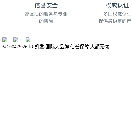
© 2004-
2026
K8凯发-国际大品牌 信誉保障 大额无忧