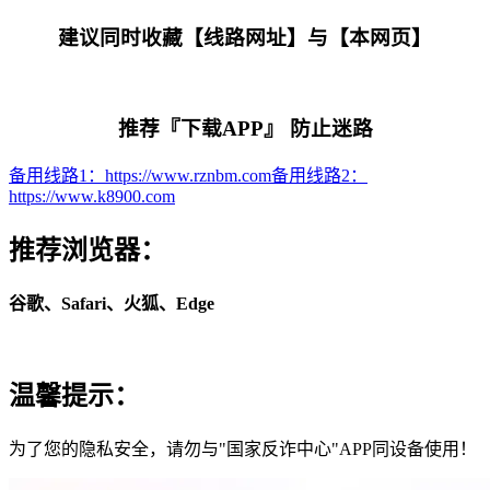
建议同时收藏【线路网址】与【本网页】
推荐『下载APP』 防止迷路
备用线路
1
：
https://www.rznbm.com
备用线路
2
：
https://www.k8900.com
推荐浏览器：
谷歌、Safari、火狐、Edge
温馨提示：
为了您的隐私安全，请勿与"国家反诈中心"APP同设备使用！