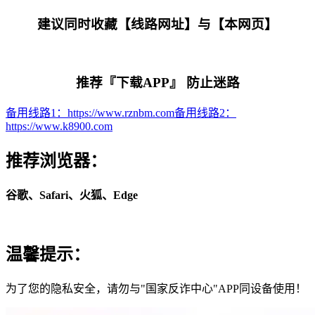
建议同时收藏【线路网址】与【本网页】
推荐『下载APP』 防止迷路
备用线路
1
：
https://www.rznbm.com
备用线路
2
：
https://www.k8900.com
推荐浏览器：
谷歌、Safari、火狐、Edge
温馨提示：
为了您的隐私安全，请勿与"国家反诈中心"APP同设备使用！