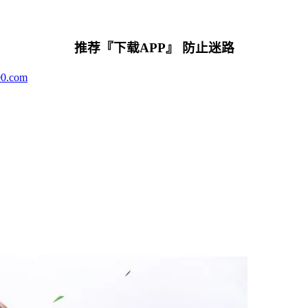
推荐『下载APP』 防止迷路
00.com