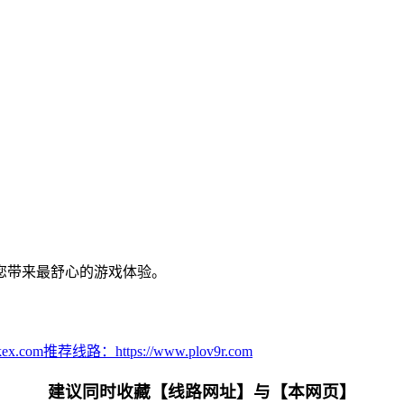
您带来最舒心的游戏体验。
kex.com
推荐线路：
https://www.plov9r.com
建议同时收藏【线路网址】与【本网页】