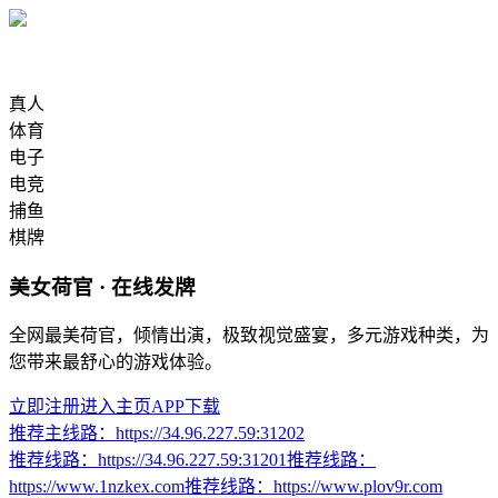
真人
体育
电子
电竞
捕鱼
棋牌
美女荷官 · 在线发牌
全网最美荷官，倾情出演，极致视觉盛宴，多元游戏种类，为
您带来最舒心的游戏体验。
立即注册
进入主页
APP下载
推荐主线路：
https://34.96.227.59:31202
推荐线路：
https://34.96.227.59:31201
推荐线路：
https://www.1nzkex.com
推荐线路：
https://www.plov9r.com