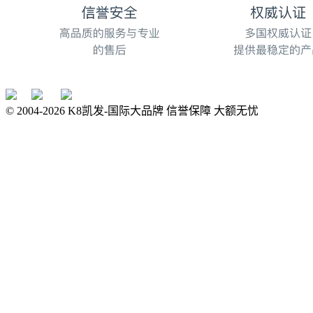
© 2004-
2026
K8凯发-国际大品牌 信誉保障 大额无忧