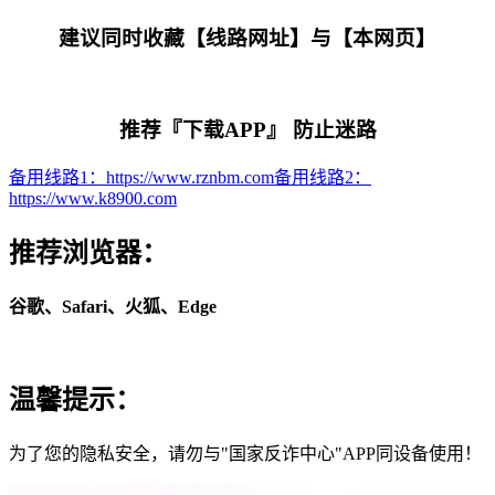
建议同时收藏【线路网址】与【本网页】
推荐『下载APP』 防止迷路
备用线路
1
：
https://www.rznbm.com
备用线路
2
：
https://www.k8900.com
推荐浏览器：
谷歌、Safari、火狐、Edge
温馨提示：
为了您的隐私安全，请勿与"国家反诈中心"APP同设备使用！