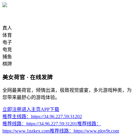
真人
体育
电子
电竞
捕鱼
棋牌
美女荷官 · 在线发牌
全网最美荷官，倾情出演，极致视觉盛宴，多元游戏种类，为
您带来最舒心的游戏体验。
立即注册
进入主页
APP下载
推荐主线路：
https://34.96.227.59:31202
推荐线路：
https://34.96.227.59:31201
推荐线路：
https://www.1nzkex.com
推荐线路：
https://www.plov9r.com