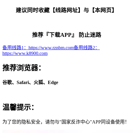
建议同时收藏【线路网址】与【本网页】
推荐『下载APP』 防止迷路
备用线路
1
：
https://www.rznbm.com
备用线路
2
：
https://www.k8900.com
推荐浏览器：
谷歌、Safari、火狐、Edge
温馨提示：
为了您的隐私安全，请勿与"国家反诈中心"APP同设备使用！