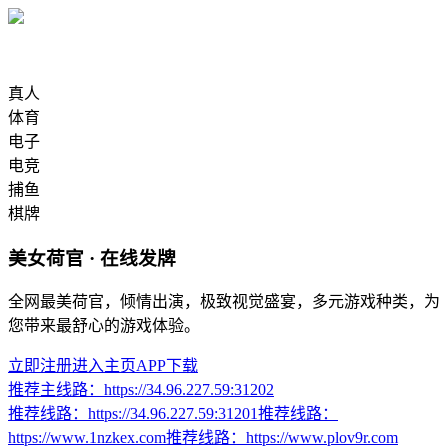
真人
体育
电子
电竞
捕鱼
棋牌
美女荷官 · 在线发牌
全网最美荷官，倾情出演，极致视觉盛宴，多元游戏种类，为
您带来最舒心的游戏体验。
立即注册
进入主页
APP下载
推荐主线路：
https://34.96.227.59:31202
推荐线路：
https://34.96.227.59:31201
推荐线路：
https://www.1nzkex.com
推荐线路：
https://www.plov9r.com