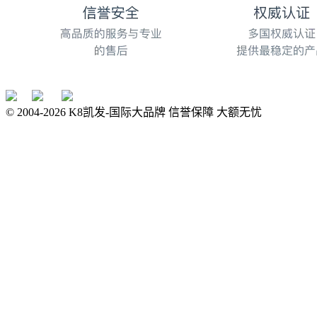
© 2004-
2026
K8凯发-国际大品牌 信誉保障 大额无忧