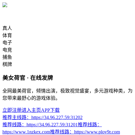
真人
体育
电子
电竞
捕鱼
棋牌
美女荷官 · 在线发牌
全网最美荷官，倾情出演，极致视觉盛宴，多元游戏种类，为
您带来最舒心的游戏体验。
立即注册
进入主页
APP下载
推荐主线路：
https://34.96.227.59:31202
推荐线路：
https://34.96.227.59:31201
推荐线路：
https://www.1nzkex.com
推荐线路：
https://www.plov9r.com