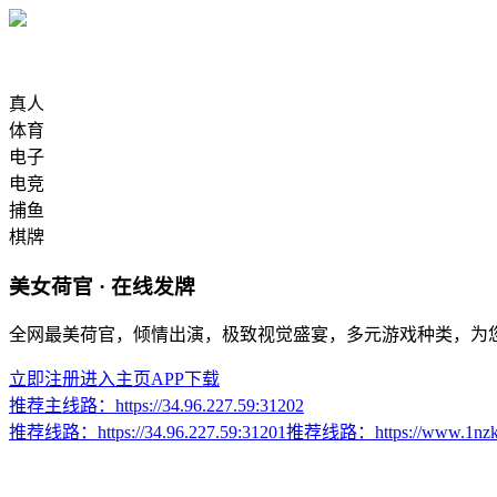
真人
体育
电子
电竞
捕鱼
棋牌
美女荷官 · 在线发牌
全网最美荷官，倾情出演，极致视觉盛宴，多元游戏种类，为
立即注册
进入主页
APP下载
推荐主线路：
https://34.96.227.59:31202
推荐线路：
https://34.96.227.59:31201
推荐线路：
https://www.1nz