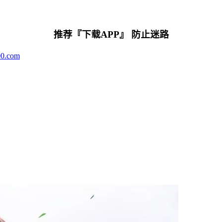
推荐『下载APP』 防止迷路
00.com