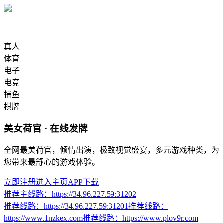
真人
体育
电子
电竞
捕鱼
棋牌
美女荷官 · 在线发牌
全网最美荷官，倾情出演，极致视觉盛宴，多元游戏种类，为
您带来最舒心的游戏体验。
立即注册
进入主页
APP下载
推荐主线路：
https://34.96.227.59:31202
推荐线路：
https://34.96.227.59:31201
推荐线路：
https://www.1nzkex.com
推荐线路：
https://www.plov9r.com